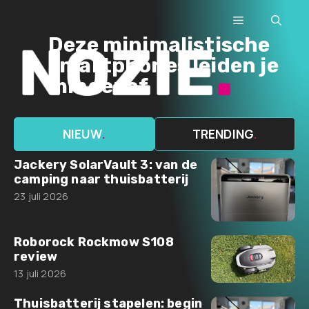
Ga
Menu
naar
Deze minimalistische
de
smartphones leiden je
inhoud
minder af
NIEUW
.
TRENDING
.
Jackery SolarVault 3: van de
camping naar thuisbatterij
23 juli 2026
Roborock Rockmow S108
review
13 juli 2026
Thuisbatterij stapelen: begin