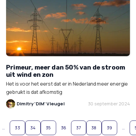
Primeur, meer dan 50% van de stroom
uit wind en zon
Het is voor het eerst dat er in Nederland meer energie
gebruikt is dat afkomstig
Dimitry ‘DIM’ Vleugel
30 september 2024
…
33
34
35
36
37
38
39
…