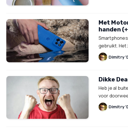
Met Motor
handen (+
Smartphones z
gebruikt. Het z
Dimitry ‘
Dikke Deal
Heb je al bui
voor doorwe
Dimitry ‘