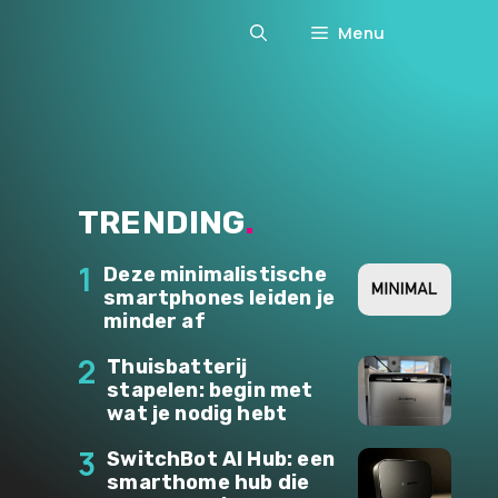
Menu
TRENDING
.
1
Deze minimalistische
smartphones leiden je
minder af
2
Thuisbatterij
stapelen: begin met
wat je nodig hebt
3
SwitchBot AI Hub: een
smarthome hub die