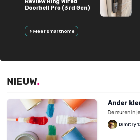
Review Ring Wired
Doorbell Pro (3rd Gen)
Meer smarthome
NIEUW
.
Ander kle
De muren in j
Dimitry ‘