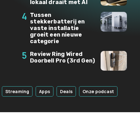
lokaal draait met AI
4
Tussen
stekkerbatterij en
vaste installatie
groeit een nieuwe
categorie
5
Review Ring Wired
Doorbell Pro (3rd Gen)
Streaming
Apps
Deals
Onze podcast