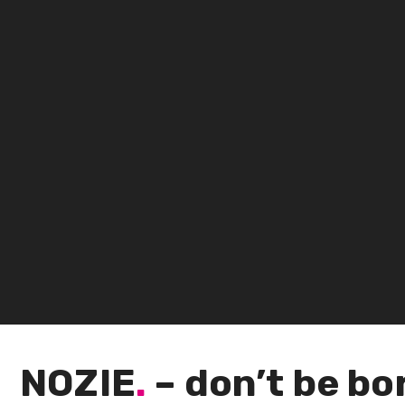
NOZIE
.
– don’t be bo