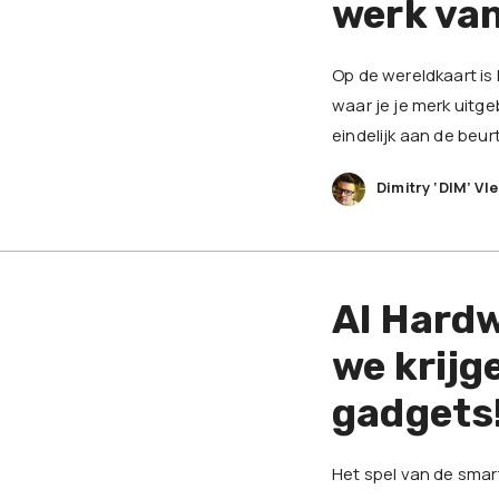
werk va
Op de wereldkaart is 
waar je je merk uitg
eindelijk aan de beurt
Dimitry ‘DIM’ Vl
AI Hardw
we krijg
gadgets
Het spel van de smar