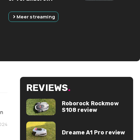
Meer streaming
REVIEWS
.
Roborock Rockmow
S108 review
en
2024
Dreame A1 Pro review