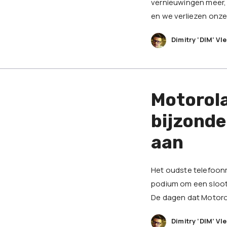
vernieuwingen meer, 
en we verliezen onze 
Dimitry ‘DIM’ Vl
Motorola
bijzond
aan
Het oudste telefoonm
podium om een sloot
De dagen dat Motorol
Dimitry ‘DIM’ Vl