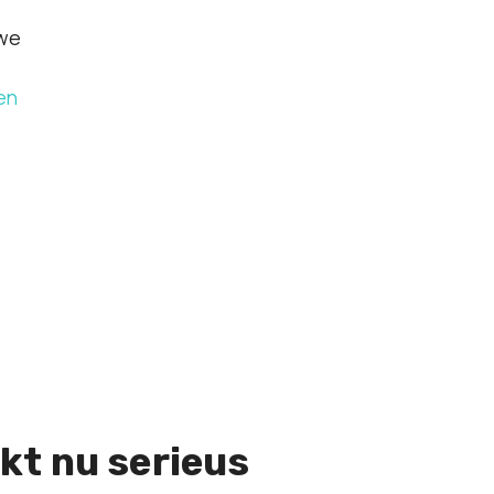
uwe
en
kt nu serieus