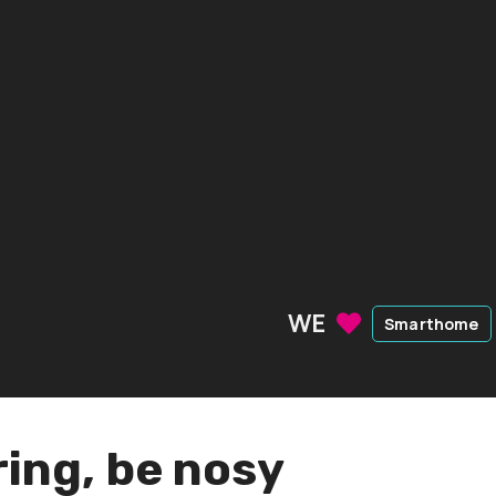
WE
Smarthome
ring, be nosy