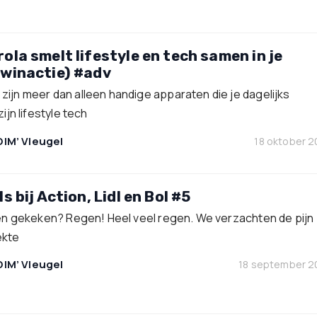
ola smelt lifestyle en tech samen in je
winactie) #adv
ijn meer dan alleen handige apparaten die je dagelijks
ijn lifestyle tech
DIM’ Vleugel
18 oktober 
s bij Action, Lidl en Bol #5
ten gekeken? Regen! Heel veel regen. We verzachten de pijn
ekte
DIM’ Vleugel
18 september 