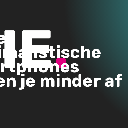
e
imalistische
rtphones
en je minder af