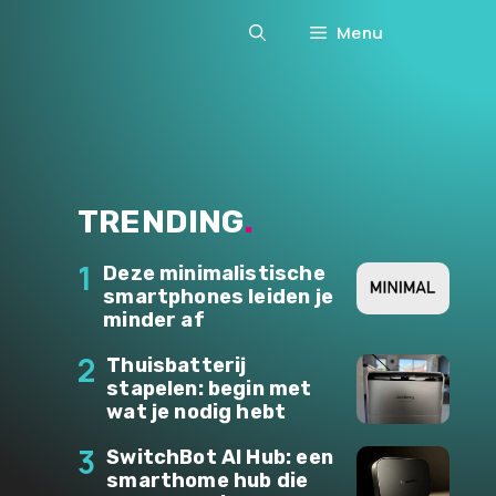
Menu
TRENDING
.
1
Deze minimalistische
smartphones leiden je
minder af
2
Thuisbatterij
stapelen: begin met
wat je nodig hebt
3
SwitchBot AI Hub: een
smarthome hub die