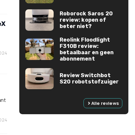
Roborock Saros 20
review: kopen of
eX
beter niet?
Reolink Floodlight
F310B review:
betaalbaar en geen
2024
abonnement
Review Switchbot
S20 robotstofzuiger
ant
Alle reviews
2024