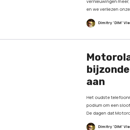
vernieuwingen meer, 
en we verliezen onze 
Dimitry ‘DIM’ Vl
Motorola
bijzond
aan
Het oudste telefoonm
podium om een sloot
De dagen dat Motorol
Dimitry ‘DIM’ Vl