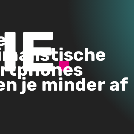
e
imalistische
rtphones
en je minder af