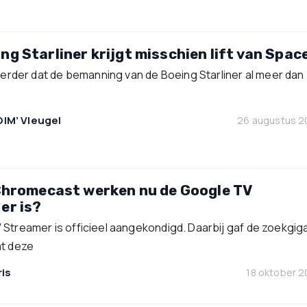
ng Starliner krijgt misschien lift van Spac
 eerder dat de bemanning van de Boeing Starliner al meer dan
DIM’ Vleugel
26 augustus 
 Chromecast werken nu de Google TV
er is?
Streamer is officieel aangekondigd. Daarbij gaf de zoekgig
at deze
is
18 oktober 