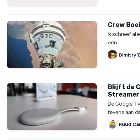
Crew Boei
Ik schreef al
een
Dimitry ‘
Blijft de
Streamer 
De Google TV 
tevens aan d
Ruud Car