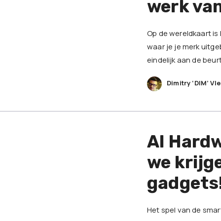
werk va
Op de wereldkaart is 
waar je je merk uitg
eindelijk aan de beurt
Dimitry ‘DIM’ Vl
AI Hardw
we krijg
gadgets
Het spel van de smar