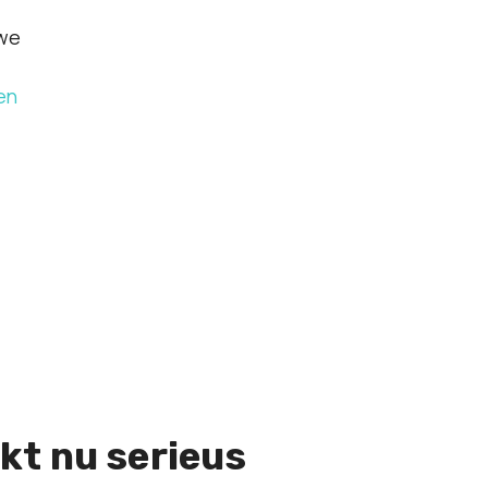
uwe
en
kt nu serieus