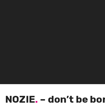
NOZIE
.
– don’t be bo