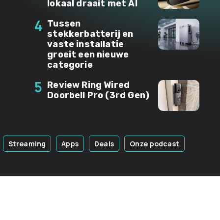
lokaal draait met AI
4
Tussen
stekkerbatterij en
vaste installatie
groeit een nieuwe
categorie
5
Review Ring Wired
Doorbell Pro (3rd Gen)
Streaming
Apps
Deals
Onze podcast