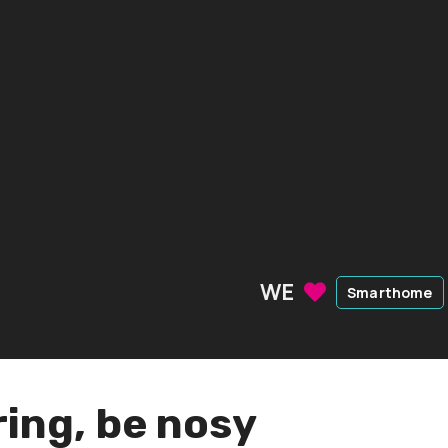
WE
Smarthome
ring, be nosy