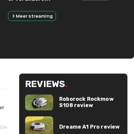
Meer streaming
REVIEWS
.
Roborock Rockmow
S108 review
er
Dreame A1 Pro review
2024