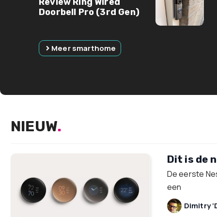
Review Ring Wired
Doorbell Pro (3rd Gen)
Meer smarthome
NIEUW
.
Dit is de
De eerste Nes
een
Dimitry ‘