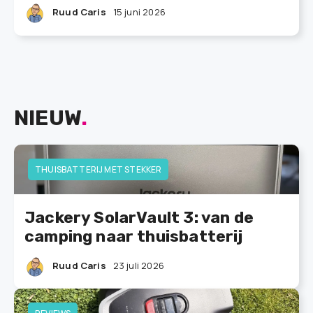
Ruud Caris
15 juni 2026
NIEUW
.
THUISBATTERIJ MET STEKKER
Jackery SolarVault 3: van de
camping naar thuisbatterij
Ruud Caris
23 juli 2026