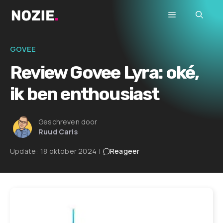
Ga
Menu
naar
de
inhoud
GOVEE
Review Govee Lyra: oké,
ik ben enthousiast
Geschreven door
Ruud Caris
Update:
18 oktober 2024
|
Reageer