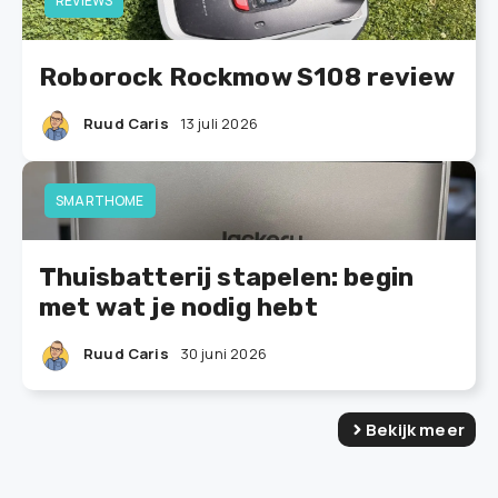
REVIEWS
Roborock Rockmow S108 review
Ruud Caris
13 juli 2026
SMARTHOME
Thuisbatterij stapelen: begin
met wat je nodig hebt
Ruud Caris
30 juni 2026
Bekijk meer