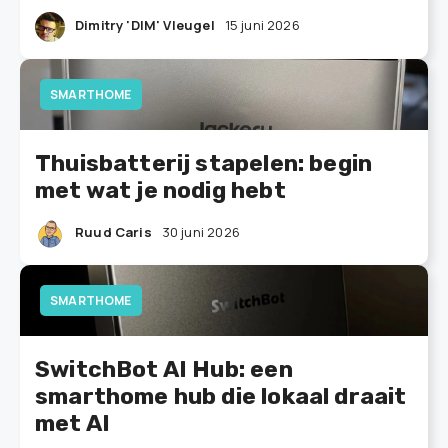
Dimitry 'DIM' Vleugel
15 juni 2026
SMARTHOME
Thuisbatterij stapelen: begin
met wat je nodig hebt
Ruud Caris
30 juni 2026
SMARTHOME
SwitchBot AI Hub: een
smarthome hub die lokaal draait
met AI