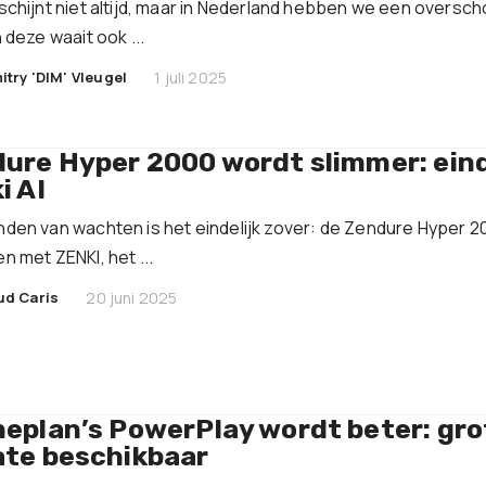
schijnt niet altijd, maar in Nederland hebben we een oversch
 deze waait ook ...
|
itry 'DIM' Vleugel
1 juli 2025
ure Hyper 2000 wordt slimmer: eind
i AI
den van wachten is het eindelijk zover: de Zendure Hyper 2
n met ZENKI, het ...
|
ud Caris
20 juni 2025
eplan’s PowerPlay wordt beter: gro
te beschikbaar