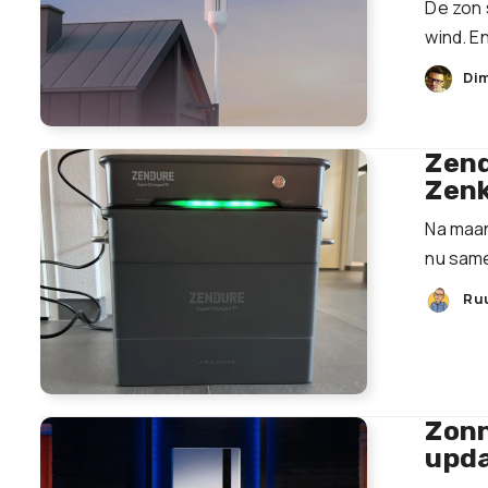
De zon 
wind. En
Dim
Zend
Zenk
Na maan
nu same
Ru
Zonn
upda