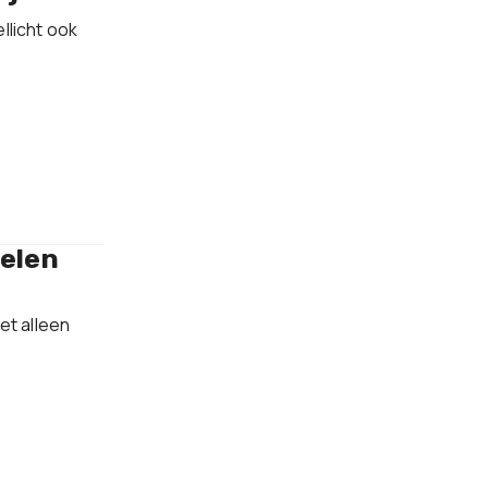
llicht ook
nelen
et alleen