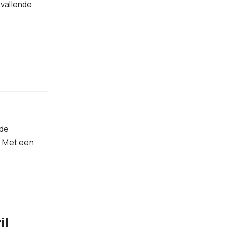
vallende
 de
. Met een
ij