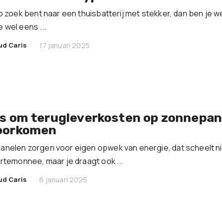
op zoek bent naar een thuisbatterij met stekker, dan ben je we
 wel eens ...
|
ud Caris
17 januari 2025
ps om terugleverkosten op zonnepa
oorkomen
nelen zorgen voor eigen opwek van energie, dat scheelt ni
ortemonnee, maar je draagt ook ...
|
ud Caris
6 januari 2025