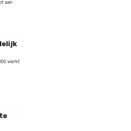
ot aan
elijk
000 werkt
te