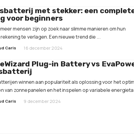
sbatterij met stekker: een complet
eg voor beginners
meer mensen zijn op zoek naar slimme manieren om hun
rekening te verlagen. Een nieuwe trend die ...
|
ud Caris
16 december 2024
Wizard Plug-in Battery vs EvaPow
sbatterij
tterijen winnen aan populariteit als oplossing voor het opti
n van zonnepanelen en het inspelen op variabele energietari
|
ud Caris
9 december 2024