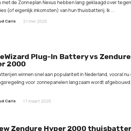
 met de Zonneplan Nexus hebben lang geklaagd over tegen
es (of eigenlijk inkomsten) van hun thuisbatterij. Ik ...
|
ud Caris
21 mei 2025
Wizard Plug-In Battery vs Zendure
er 2000
tterijen winnen snel aan populariteit in Nederland, vooral nu
ngsregeling voor zonnepanelen langzaam wordt afgebouwd
|
ud Caris
17 maart 2025
ew Zendure Hyper 2000 thuisbatter