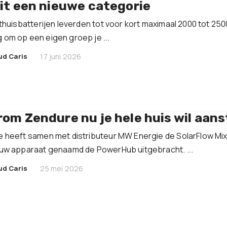
it een nieuwe categorie
 thuisbatterijen leverden tot voor kort maximaal 2000 tot 250
om op een eigen groep je ...
|
ud Caris
17 juni 2026
om Zendure nu je hele huis wil aan
 heeft samen met distributeur MW Energie de SolarFlow Mix
uw apparaat genaamd de PowerHub uitgebracht. ...
|
ud Caris
25 mei 2026