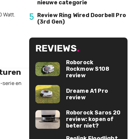
nieuwe categorie
5
0 Watt.
Review Ring Wired Doorbell Pro
(3rd Gen)
REVIEWS
.
Roborock
Rockmow S108
sturen
review
-serie en
Dreame A1 Pro
review
Roborock Saros 20
review: kopen of
beter niet?
Reolink Floodlight