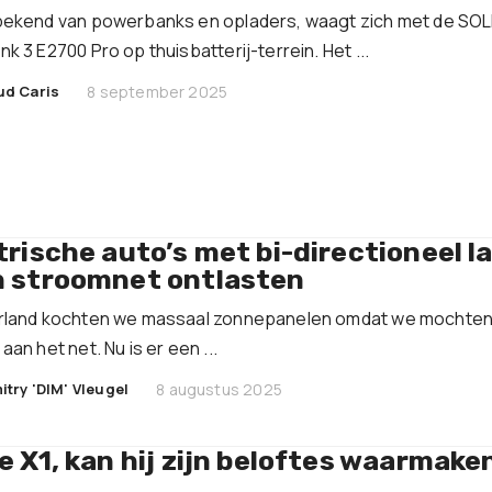
bekend van powerbanks en opladers, waagt zich met de SOL
k 3 E2700 Pro op thuisbatterij-terrein. Het ...
|
ud Caris
8 september 2025
trische auto’s met bi-directioneel l
 stroomnet ontlasten
erland kochten we massaal zonnepanelen omdat we mochten
aan het net. Nu is er een ...
|
itry 'DIM' Vleugel
8 augustus 2025
e X1, kan hij zijn beloftes waarmake