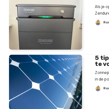
Als je 
Zendure
Ru
5 ti
te v
Zonnepa
in de p
Ru