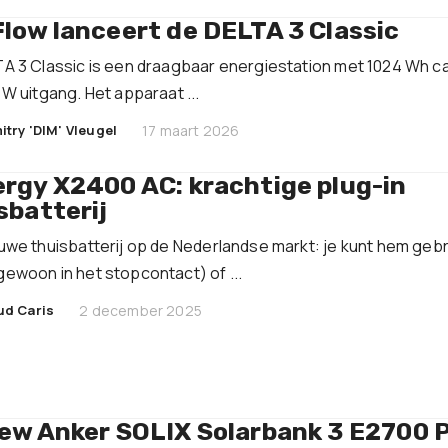
low lanceert de DELTA 3 Classic
A 3 Classic is een draagbaar energiestation met 1024 Wh ca
 W uitgang. Het apparaat ...
|
itry 'DIM' Vleugel
17 maart 2026
rgy X2400 AC: krachtige plug-in
sbatterij
uwe thuisbatterij op de Nederlandse markt: je kunt hem geb
ewoon in het stopcontact) of ...
|
ud Caris
2 december 2025
ew Anker SOLIX Solarbank 3 E2700 