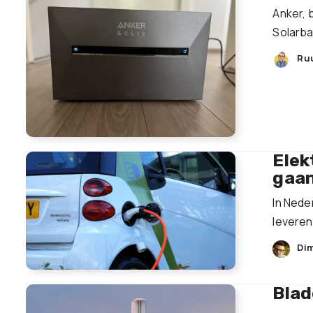
Anker, 
Solarban
Ru
Elek
gaan
In Ned
leveren 
Dim
Blad