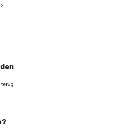
IX
aden
 terug
n?