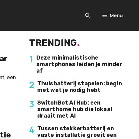
Menu
TRENDING
.
1
ar
Deze minimalistische
smartphones leiden je minder
af
at, een
2
Thuisbatterij stapelen: begin
met wat je nodig hebt
3
SwitchBot AI Hub: een
smarthome hub die lokaal
draait met AI
4
Tussen stekkerbatterij en
tie
vaste installatie groeit een