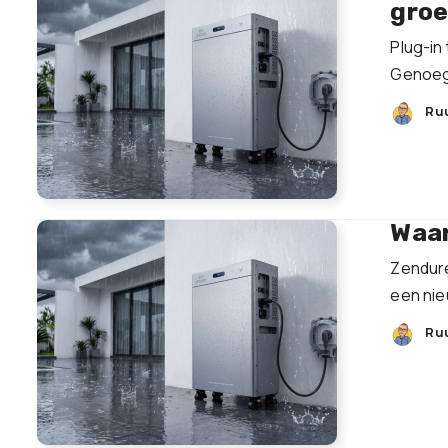
groe
Plug-in
Genoeg 
Ru
Waar
Zendure
een nie
Ru