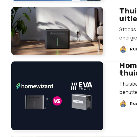
Thui
uitl
Steeds 
energie
Ru
Home
thui
Thuisba
benutte
Ru