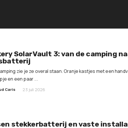
ery SolarVault 3: van de camping na
sbatterij
amping zie je ze overal staan. Oranje kastjes met een handv
je en een paar ...
|
ud Caris
23 juli 2026
en stekkerbatterij en vaste installa