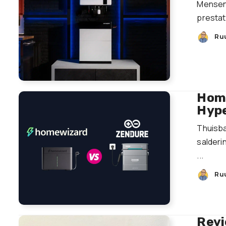
Mensen
prestati
Ru
Home
Hyp
Thuisba
salderi
...
Ru
Revi