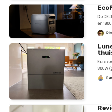
EcoF
De DELT
en 1800
Dim
Lune
thui
Een nie
800W (g
Ru
Revi