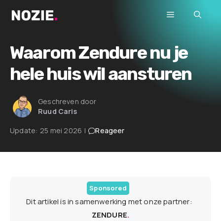
Ga
Menu
naar
de
inhoud
Waarom Zendure nu je
hele huis wil aansturen
Geschreven door
Ruud Caris
Update:
25 mei 2026
|
Reageer
Sponsored
Dit artikel is in samenwerking met onze partner:
ZENDURE
.