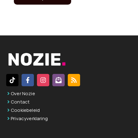
A
l
t
e
r
n
a
t
i
v
Over Nozie
e
Contact
:
Cookiebeleid
Privacyverklaring