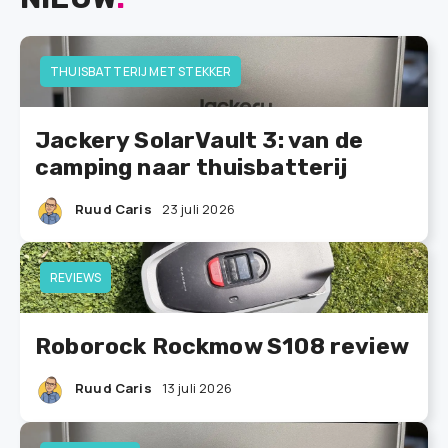
THUISBATTERIJ MET STEKKER
Jackery SolarVault 3: van de
camping naar thuisbatterij
Ruud Caris
23 juli 2026
REVIEWS
Roborock Rockmow S108 review
Ruud Caris
13 juli 2026