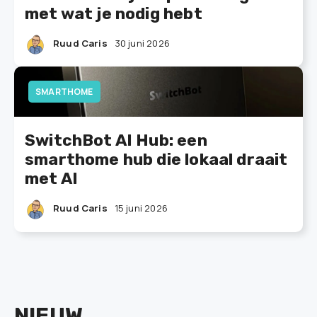
met wat je nodig hebt
Ruud Caris
30 juni 2026
SMARTHOME
SwitchBot AI Hub: een
smarthome hub die lokaal draait
met AI
Ruud Caris
15 juni 2026
NIEUW
.