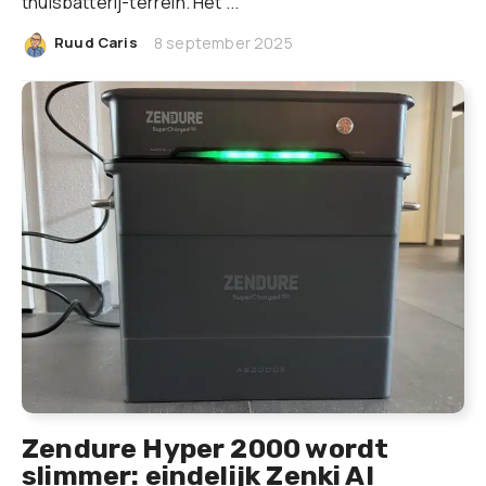
thuisbatterij-terrein. Het ...
|
Ruud Caris
8 september 2025
Zendure Hyper 2000 wordt
slimmer: eindelijk Zenki AI