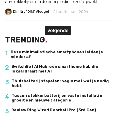
aantrekkelijker om de energie die je zelf opwekt ...
|
Dimitry 'DIM' Vleugel
21 september 2024
Volgende
TRENDING
.
1
Deze minimalistische smartphones leiden je
minder af
2
SwitchBot AI Hub: een smarthome hub die
lokaal draait met AI
3
Thuisbatterij stapelen: begin met wat je nodig
hebt
4
Tussen stekkerbatterij en vaste installatie
groeit een nieuwe categorie
5
Review Ring Wired Doorbell Pro (3rd Gen)