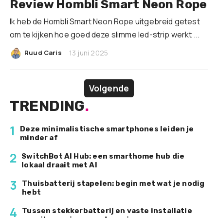
Review Hombli Smart Neon Rope
Ik heb de Hombli Smart Neon Rope uitgebreid getest
om te kijken hoe goed deze slimme led-strip werkt ...
|
Ruud Caris
13 juni 2025
Volgende
TRENDING
.
1
Deze minimalistische smartphones leiden je
minder af
2
SwitchBot AI Hub: een smarthome hub die
lokaal draait met AI
3
Thuisbatterij stapelen: begin met wat je nodig
hebt
4
Tussen stekkerbatterij en vaste installatie