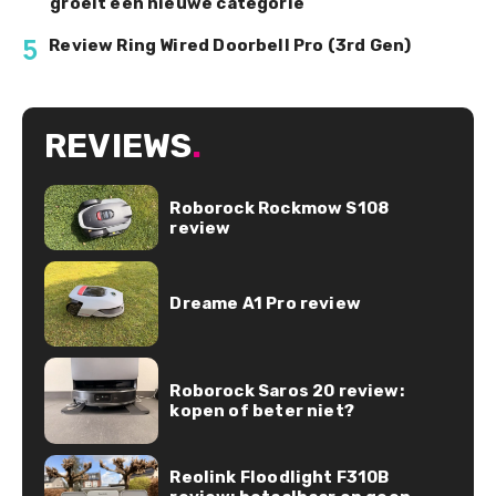
groeit een nieuwe categorie
5
Review Ring Wired Doorbell Pro (3rd Gen)
REVIEWS
.
Roborock Rockmow S108
review
Dreame A1 Pro review
Roborock Saros 20 review:
kopen of beter niet?
Reolink Floodlight F310B