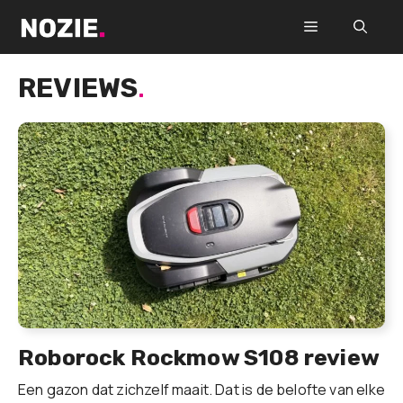
Ga
Menu
naar
de
REVIEWS
.
inhoud
Roborock Rockmow S108 review
Een gazon dat zichzelf maait. Dat is de belofte van elke