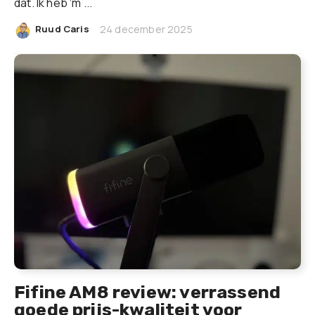
dat. Ik heb ‘m ...
|
Ruud Caris
24 december 2025
Fifine AM8 review: verrassend
goede prijs-kwaliteit voor