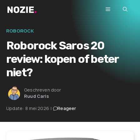
Ga
Menu
naar
de
inhoud
ROBOROCK
Roborock Saros 20
review: kopen of beter
niet?
Geschreven door
Ruud Caris
Update:
8 mei 2026
|
Reageer