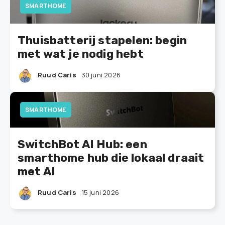
SMARTHOME
Thuisbatterij stapelen: begin
met wat je nodig hebt
Ruud Caris
30 juni 2026
SMARTHOME
SwitchBot AI Hub: een
smarthome hub die lokaal draait
met AI
Ruud Caris
15 juni 2026