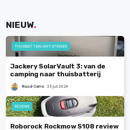
NIEUW
.
THUISBATTERIJ MET STEKKER
Jackery SolarVault 3: van de
camping naar thuisbatterij
Ruud Caris
23 juli 2026
REVIEWS
Roborock Rockmow S108 review