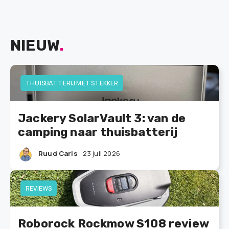
NIEUW
.
THUISBATTERIJ MET STEKKER
Jackery SolarVault 3: van de
camping naar thuisbatterij
Ruud Caris
23 juli 2026
REVIEWS
Roborock Rockmow S108 review