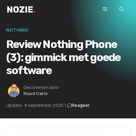
Ga
Menu
naar
de
inhoud
NOTHING
Review Nothing Phone
(3): gimmick met goede
software
Geschreven door
Ruud Caris
Update:
8 september 2025
|
Reageer