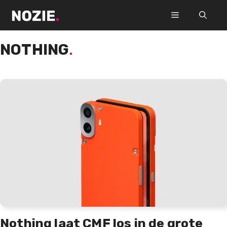
Ga
Menu
naar
de
NOTHING
.
inhoud
Nothing laat CMF los in de grote