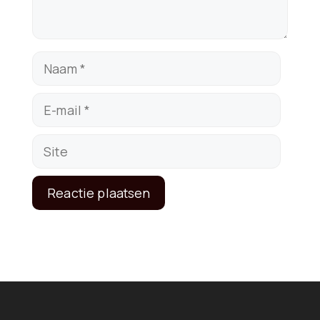
Naam
E-
mail
Site
A
l
t
e
r