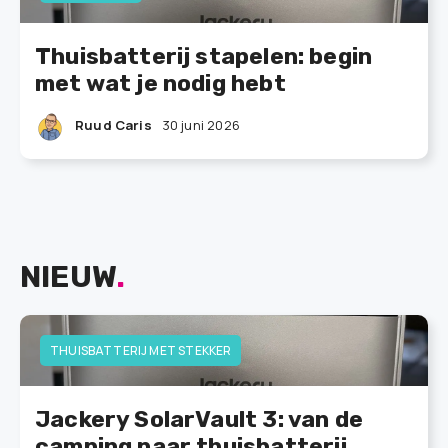
Thuisbatterij stapelen: begin
met wat je nodig hebt
Ruud Caris
30 juni 2026
NIEUW
.
THUISBATTERIJ MET STEKKER
Jackery SolarVault 3: van de
camping naar thuisbatterij