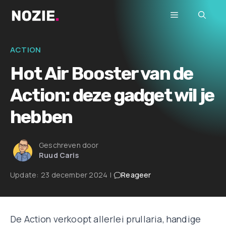
Ga
Menu
naar
de
inhoud
ACTION
Hot Air Booster van de
Action: deze gadget wil je
hebben
Geschreven door
Ruud Caris
Update:
23 december 2024
|
Reageer
De Action verkoopt allerlei prullaria, handige