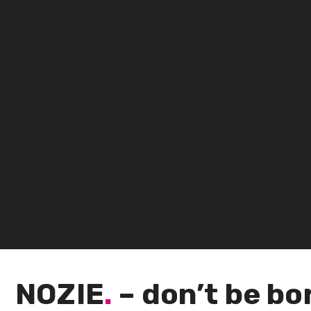
NOZIE
.
– don’t be bo