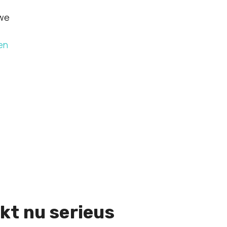
uwe
en
kt nu serieus