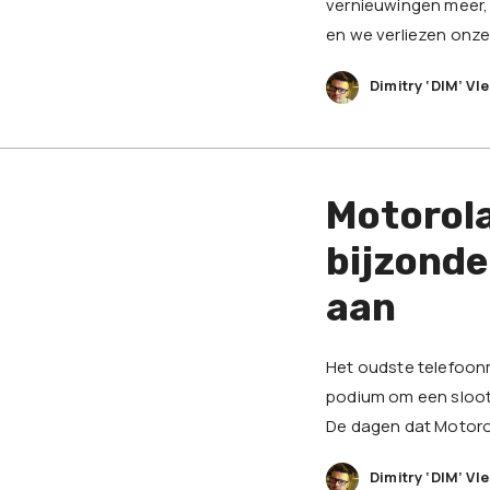
vernieuwingen meer, 
en we verliezen onze 
Dimitry ‘DIM’ Vl
Motorola
bijzond
aan
Het oudste telefoonm
podium om een sloot
De dagen dat Motorol
Dimitry ‘DIM’ Vl