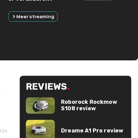
Meer streaming
REVIEWS
.
Roborock Rockmow
S108 review
Dreame A1 Pro review
2024