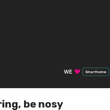
WE
Smarthome
ring, be nosy