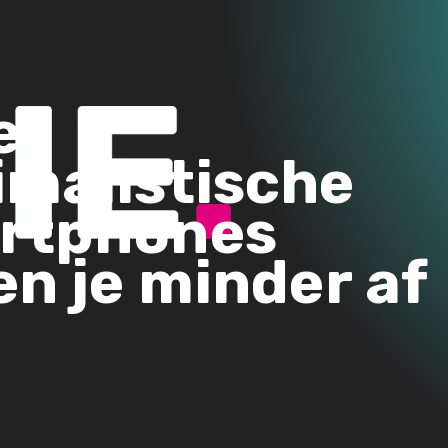
e
imalistische
rtphones
en je minder af