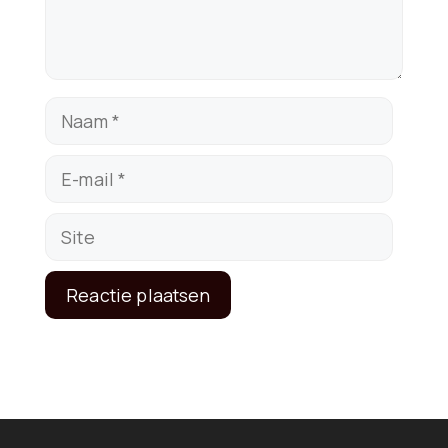
Naam
E-
mail
Site
A
l
t
e