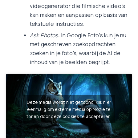
videogenerator die filmische video’s
kan maken en aanpassen op basis van
tekstuele instructies.
Ask Photos
: In Google Foto’s kun je nu
met geschreven zoekopdrachten
zoeken in je foto’s, waarbij de AI de
inhoud van je beelden begrijpt.
Deze media wordt niet getoond. Klik hier
eenmalig om externe media op Nozie te
tonen door deze cookies te accepteren.