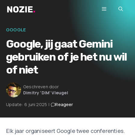
Ga
Menu
naar
de
inhoud
GOOGLE
Google, jij gaat Gemini
gebruiken of je het nu wil
of niet
Geschreven door
Dimitry 'DIM' Vleugel
Update:
6 juni 2025
|
Reageer
Elk jaar organiseert Google twee conferenties.