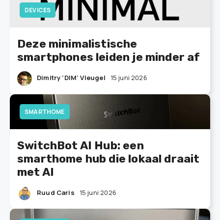
DEVICES
Deze minimalistische
smartphones leiden je minder af
Dimitry 'DIM' Vleugel
15 juni 2026
SMARTHOME
SwitchBot AI Hub: een
smarthome hub die lokaal draait
met AI
Ruud Caris
15 juni 2026