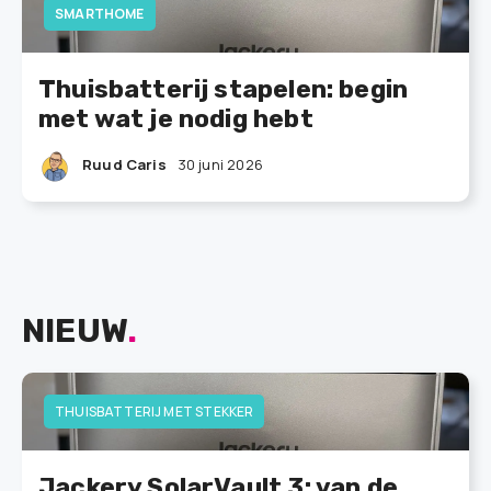
SMARTHOME
Thuisbatterij stapelen: begin
met wat je nodig hebt
Ruud Caris
30 juni 2026
NIEUW
.
THUISBATTERIJ MET STEKKER
Jackery SolarVault 3: van de