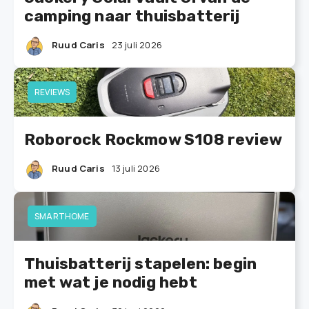
camping naar thuisbatterij
Ruud Caris
23 juli 2026
REVIEWS
Roborock Rockmow S108 review
Ruud Caris
13 juli 2026
SMARTHOME
Thuisbatterij stapelen: begin
met wat je nodig hebt