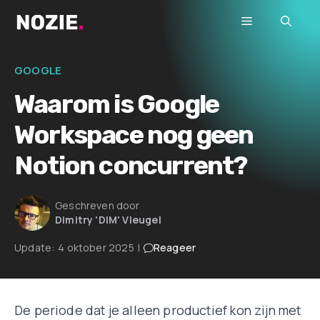
Ga
Menu
naar
de
inhoud
GOOGLE
Waarom is Google
Workspace nog geen
Notion concurrent?
Geschreven door
Dimitry 'DIM' Vleugel
Update:
4 oktober 2025
|
Reageer
De periode dat je alleen productief kon zijn met