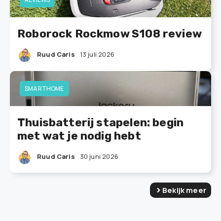
Roborock Rockmow S108 review
Ruud Caris
13 juli 2026
SMARTHOME
Thuisbatterij stapelen: begin
met wat je nodig hebt
Ruud Caris
30 juni 2026
Bekijk meer