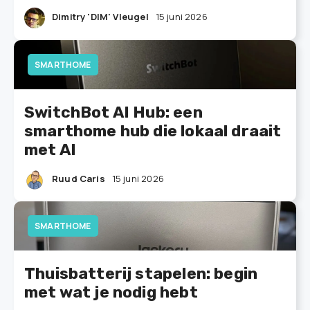
Dimitry 'DIM' Vleugel
15 juni 2026
SMARTHOME
SwitchBot AI Hub: een
smarthome hub die lokaal draait
met AI
Ruud Caris
15 juni 2026
SMARTHOME
Thuisbatterij stapelen: begin
met wat je nodig hebt