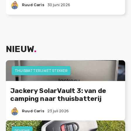
Ruud Caris
30 juni 2026
NIEUW
.
THUISBATTERIJ MET STEKKER
Jackery SolarVault 3: van de
camping naar thuisbatterij
Ruud Caris
23 juli 2026
REVIEWS