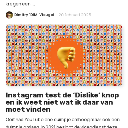
kregen een ...
|
Dimitry 'DIM' Vleugel
20 februari 2025
Instagram test de ‘Dislike’ knop
en ik weet niet wat ik daar van
moet vinden
Ooit had YouTube ene duimpje omhoog maar ook een
duimpje omlaag. In 2021 besloot de videodienst deze