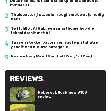
1
Deze minimalistische smartphones leiden je
minder af
2
Thuisbatterij stapelen: begin met wat je nodig
hebt
3
SwitchBot AI Hub: een smarthome hub die
lokaal draait met AI
4
Tussen stekkerbatterij en vaste installatie
groeit een nieuwe categorie
5
Review Ring Wired Doorbell Pro (3rd Gen)
REVIEWS
.
Roborock Rockmow S108
review