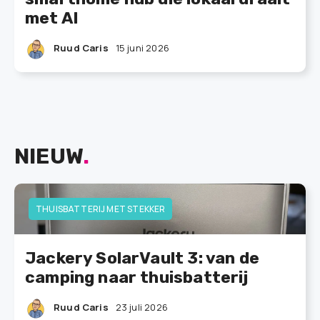
met AI
Ruud Caris
15 juni 2026
NIEUW
.
THUISBATTERIJ MET STEKKER
Jackery SolarVault 3: van de
camping naar thuisbatterij
Ruud Caris
23 juli 2026