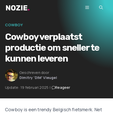
Ga
Menu
naar
de
inhoud
COWBOY
Cowboy verplaatst
productie om sneller te
kunnen leveren
Geschreven door
Dimitry 'DIM' Vleugel
Update:
19 februari 2025
|
Reageer
Cowboy is een trendy Belgisch fietsmerk. Net