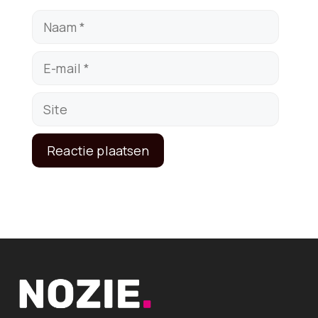
Naam
E-
mail
Site
A
l
t
e
r
n
a