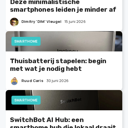
Deze minimalistische
smartphones leiden je minder af
Dimitry 'DIM' Vleugel
15 juni 2026
SMARTHOME
Thuisbatterij stapelen: begin
met wat je nodig hebt
Ruud Caris
30 juni 2026
SMARTHOME
SwitchBot AI Hub: een
smarthome hub die lokaal draait