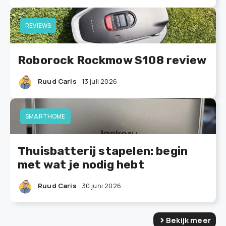
REVIEWS
Roborock Rockmow S108 review
Ruud Caris
13 juli 2026
SMARTHOME
Thuisbatterij stapelen: begin
met wat je nodig hebt
Ruud Caris
30 juni 2026
Bekijk meer