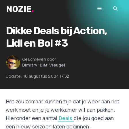
Ga
Menu
naar
de
inhoud
Dikke Deals bij Action,
Lidl en Bol #3
Geschreven door
Dimitry 'DIM' Vleugel
Update:
16 augustus 2024
|
2
Het zou zomaar kunnen zijn dat je weer aan het
werk moet en je je werkkamer wil aan pakken.
Hieronder een aantal
Deals
die jou goed aan
een nieuw seizoen laten beginnen.