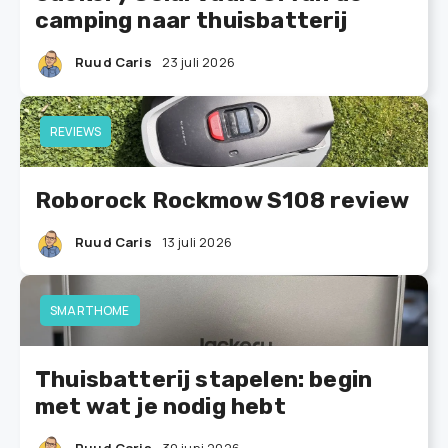
camping naar thuisbatterij
Ruud Caris
23 juli 2026
REVIEWS
Roborock Rockmow S108 review
Ruud Caris
13 juli 2026
SMARTHOME
Thuisbatterij stapelen: begin
met wat je nodig hebt