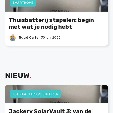
SMARTHOME
Thuisbatterij stapelen: begin
met wat je nodig hebt
Ruud Caris
30 juni 2026
NIEUW
.
THUISBATTERIJ MET STEKKER
Jackery SolarVault 3: van de