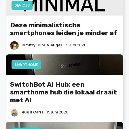
DEVICES
Deze minimalistische
smartphones leiden je minder af
Dimitry 'DIM' Vleugel
15 juni 2026
SMARTHOME
SwitchBot AI Hub: een
smarthome hub die lokaal draait
met AI
Ruud Caris
15 juni 2026