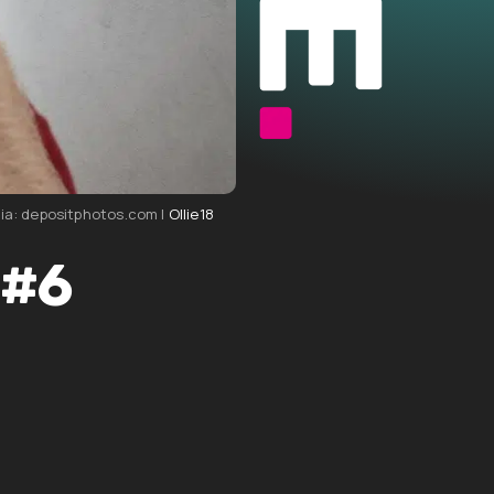
ia: depositphotos.com |
Ollie18
 #6