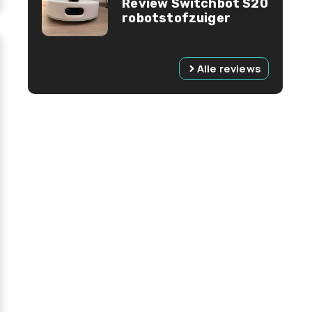
Review Switchbot S20
robotstofzuiger
Alle reviews