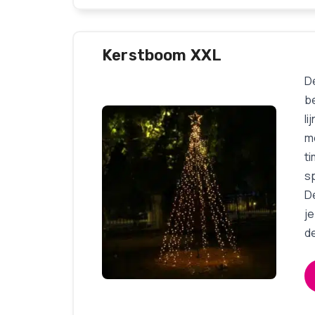
Kerstboom XXL
D
b
li
m
ti
sp
D
je
de