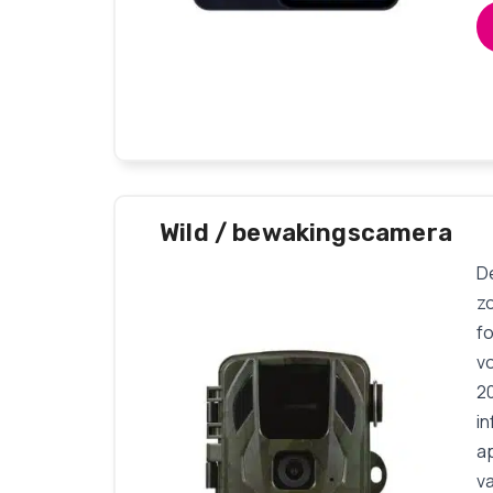
Wild / bewakingscamera
D
z
fo
v
2
in
ap
va