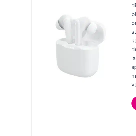
d
b
o
s
k
d
l
s
m
v