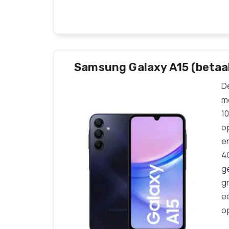
Samsung Galaxy A15 (betaa
D
m
10
o
e
4
g
g
ee
op