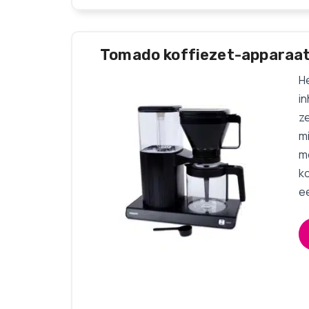
Tomado koffiezet-apparaa
H
in
ze
m
mo
ko
e