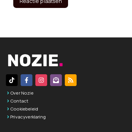
A
l
t
e
r
n
a
t
i
v
Over Nozie
e
Contact
:
Cookiebeleid
Privacyverklaring