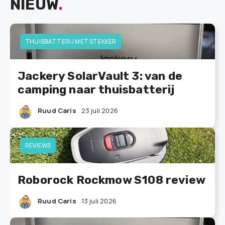
NIEUW
.
THUISBATTERIJ MET STEKKER
Jackery SolarVault 3: van de
camping naar thuisbatterij
Ruud Caris
23 juli 2026
REVIEWS
Roborock Rockmow S108 review
Ruud Caris
13 juli 2026