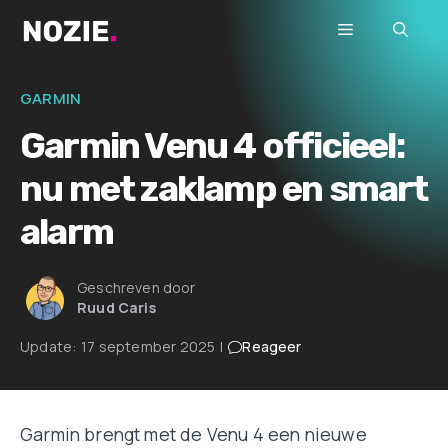
Ga
Menu
naar
de
inhoud
GARMIN
Garmin Venu 4 officieel:
nu met zaklamp en smart
alarm
Geschreven door
Ruud Caris
Update:
17 september 2025
|
Reageer
Garmin brengt met de Venu 4 een nieuwe