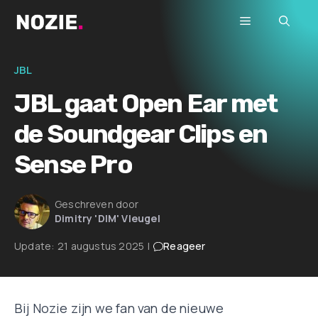
Ga
Menu
naar
de
inhoud
JBL
JBL gaat Open Ear met
de Soundgear Clips en
Sense Pro
Geschreven door
Dimitry 'DIM' Vleugel
Update:
21 augustus 2025
|
Reageer
Bij Nozie zijn we fan van de nieuwe