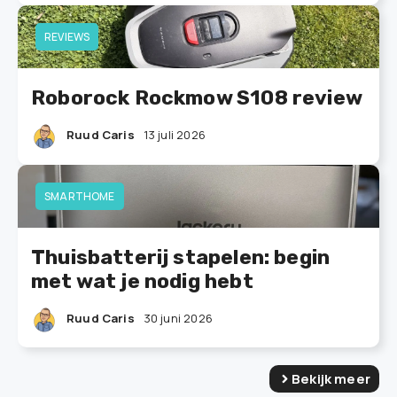
REVIEWS
Roborock Rockmow S108 review
Ruud Caris
13 juli 2026
SMARTHOME
Thuisbatterij stapelen: begin
met wat je nodig hebt
Ruud Caris
30 juni 2026
Bekijk meer