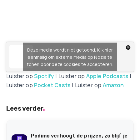
Deze media wordt niet getoond. Klik hier
eenmalig om externe media op Nozie te
tonen door deze cookies te accepteren.
Luister op
Spotify
| Luister op
Apple Podcasts
|
Luister op
Pocket Casts
| Luister op
Amazon
Lees verder
.
Podimo verhoogt de prijzen, zo blijf je