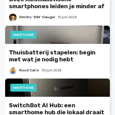
smartphones leiden je minder af
Dimitry 'DIM' Vleugel
15 juni 2026
SMARTHOME
Thuisbatterij stapelen: begin
met wat je nodig hebt
Ruud Caris
30 juni 2026
SMARTHOME
SwitchBot AI Hub: een
smarthome hub die lokaal draait