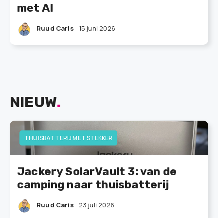
met AI
Ruud Caris
15 juni 2026
NIEUW
.
THUISBATTERIJ MET STEKKER
Jackery SolarVault 3: van de
camping naar thuisbatterij
Ruud Caris
23 juli 2026