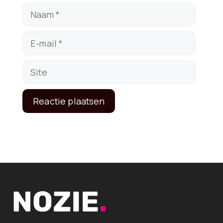
Naam
E-
mail
Site
A
l
t
e
r
n
a
t