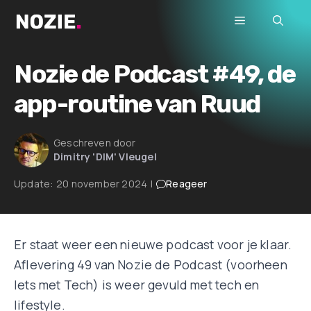
Ga
Menu
naar
de
inhoud
Nozie de Podcast #49, de
app-routine van Ruud
Geschreven door
Dimitry 'DIM' Vleugel
Update:
20 november 2024
|
Reageer
Er staat weer een nieuwe podcast voor je klaar.
Aflevering 49 van Nozie de Podcast (voorheen
Iets met Tech) is weer gevuld met tech en
lifestyle.