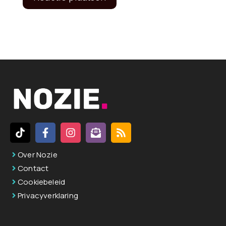
A
l
t
e
r
n
a
t
i
v
Over Nozie
e
Contact
:
Cookiebeleid
Privacyverklaring