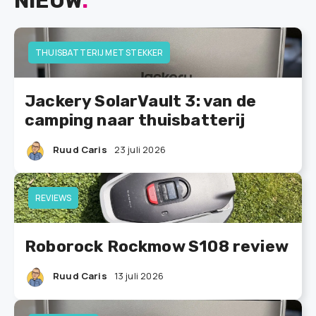
NIEUW
.
THUISBATTERIJ MET STEKKER
Jackery SolarVault 3: van de
camping naar thuisbatterij
Ruud Caris
23 juli 2026
REVIEWS
Roborock Rockmow S108 review
Ruud Caris
13 juli 2026