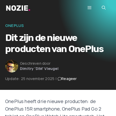
Ga
Menu
naar
de
inhoud
ONEPLUS
Dit zijn de nieuwe
producten van OnePlus
Geschreven door
Dimitry 'DIM' Vleugel
Update:
25 november 2025
|
Reageer
OnePlus heeft drie nieuwe producten: de
OnePlus 15R smartphone, OnePlus Pad Go 2