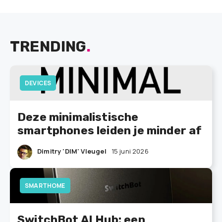
TRENDING
.
DEVICES
Deze minimalistische
smartphones leiden je minder af
Dimitry 'DIM' Vleugel
15 juni 2026
SMARTHOME
SwitchBot AI Hub: een