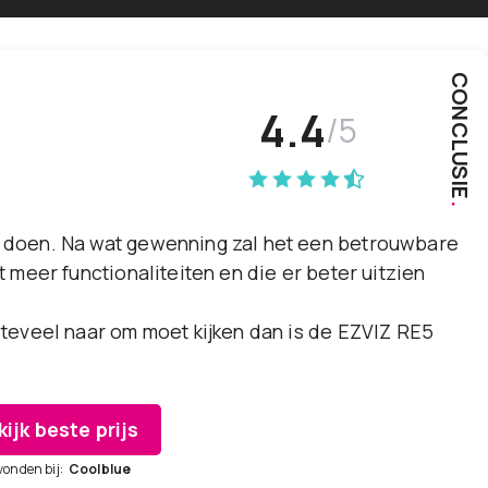
CONCLUSIE
4.4
/5
.
t doen. Na wat gewenning zal het een betrouwbare
et meer functionaliteiten en die er beter uitzien
t teveel naar om moet kijken dan is de EZVIZ RE5
kijk beste prijs
vonden bij:
Coolblue