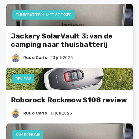
THUISBATTERIJ MET STEKKER
Jackery SolarVault 3: van de
camping naar thuisbatterij
Ruud Caris
23 juli 2026
REVIEWS
Roborock Rockmow S108 review
Ruud Caris
13 juli 2026
SMARTHOME