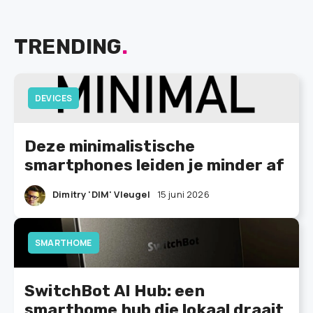
TRENDING
.
DEVICES
Deze minimalistische
smartphones leiden je minder af
Dimitry 'DIM' Vleugel
15 juni 2026
SMARTHOME
SwitchBot AI Hub: een
smarthome hub die lokaal draait