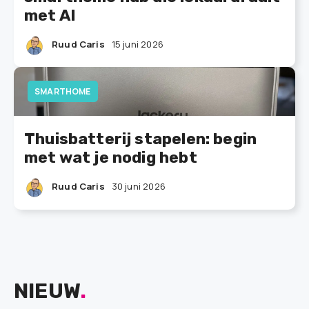
met AI
Ruud Caris
15 juni 2026
SMARTHOME
Thuisbatterij stapelen: begin
met wat je nodig hebt
Ruud Caris
30 juni 2026
NIEUW
.