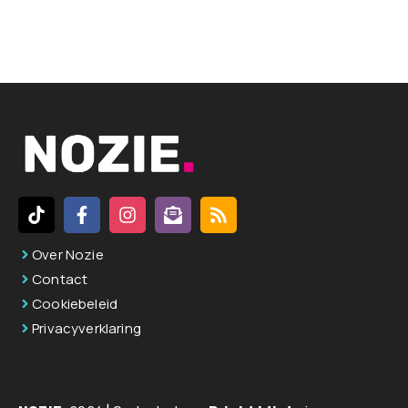
A
l
t
e
r
n
a
t
i
v
Over Nozie
e
Contact
:
Cookiebeleid
Privacyverklaring