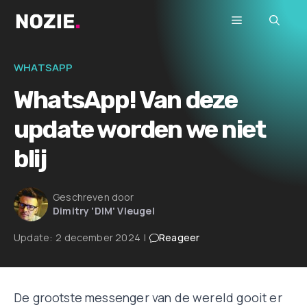
Ga
Menu
naar
de
inhoud
WHATSAPP
WhatsApp! Van deze
update worden we niet
blij
Geschreven door
Dimitry 'DIM' Vleugel
Update:
2 december 2024
|
Reageer
De grootste messenger van de wereld gooit er