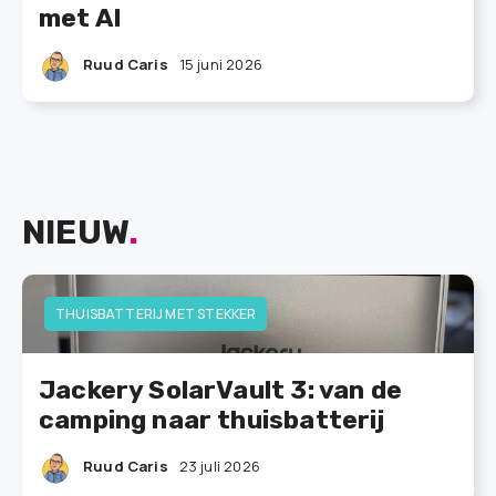
met AI
Ruud Caris
15 juni 2026
NIEUW
.
THUISBATTERIJ MET STEKKER
Jackery SolarVault 3: van de
camping naar thuisbatterij
Ruud Caris
23 juli 2026