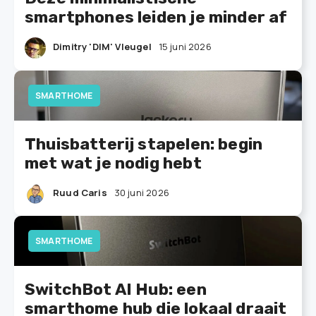
smartphones leiden je minder af
Dimitry 'DIM' Vleugel
15 juni 2026
SMARTHOME
Thuisbatterij stapelen: begin
met wat je nodig hebt
Ruud Caris
30 juni 2026
SMARTHOME
SwitchBot AI Hub: een
smarthome hub die lokaal draait