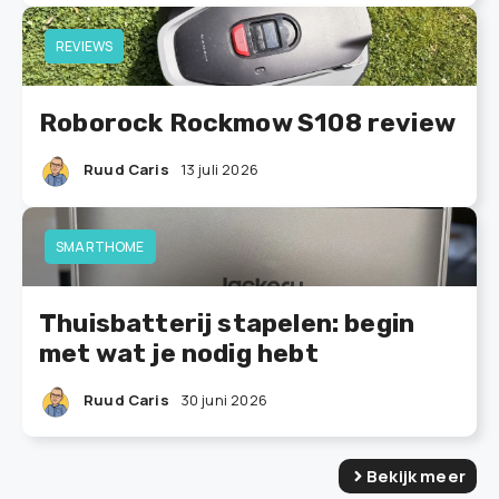
REVIEWS
Roborock Rockmow S108 review
Ruud Caris
13 juli 2026
SMARTHOME
Thuisbatterij stapelen: begin
met wat je nodig hebt
Ruud Caris
30 juni 2026
Bekijk meer