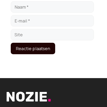
Naam
E-
mail
Site
A
l
t
e
r
n
a
t