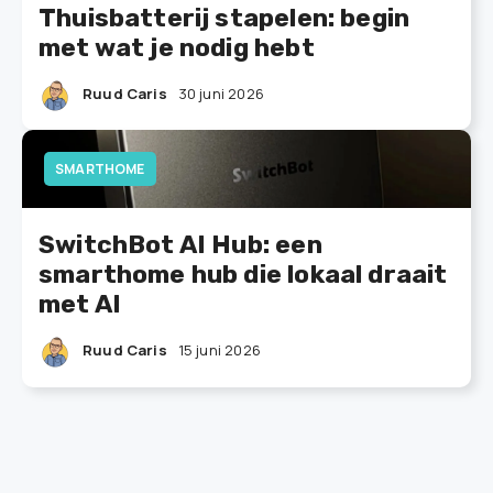
Thuisbatterij stapelen: begin
met wat je nodig hebt
Ruud Caris
30 juni 2026
SMARTHOME
SwitchBot AI Hub: een
smarthome hub die lokaal draait
met AI
Ruud Caris
15 juni 2026