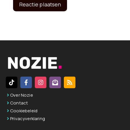
A
l
t
e
r
n
a
t
i
v
Over Nozie
e
Contact
:
Cookiebeleid
Privacyverklaring