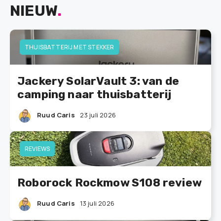
NIEUW
.
THUISBATTERIJ MET STEKKER
Jackery SolarVault 3: van de
camping naar thuisbatterij
Ruud Caris
23 juli 2026
REVIEWS
Roborock Rockmow S108 review
Ruud Caris
13 juli 2026