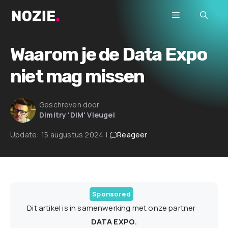
Ga
Menu
naar
de
inhoud
Waarom je de Data Expo
niet mag missen
Geschreven door
Dimitry 'DIM' Vleugel
Update:
15 augustus 2024
|
Reageer
Sponsored
Dit artikel is in samenwerking met onze partner:
DATA EXPO
.