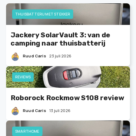
THUISBATTERIJ MET STEKKER
Jackery SolarVault 3: van de
camping naar thuisbatterij
Ruud Caris
23 juli 2026
REVIEWS
Roborock Rockmow S108 review
Ruud Caris
13 juli 2026
SMARTHOME