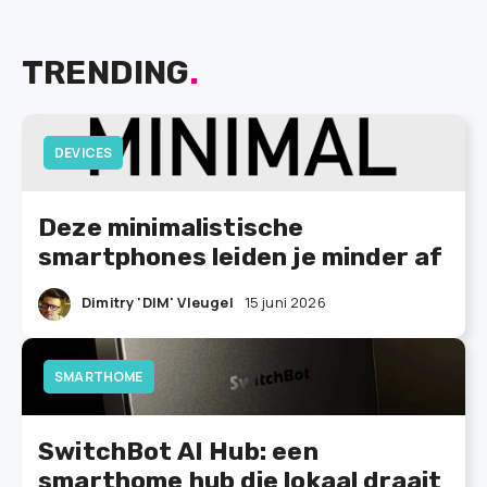
TRENDING
.
DEVICES
Deze minimalistische
smartphones leiden je minder af
Dimitry 'DIM' Vleugel
15 juni 2026
SMARTHOME
SwitchBot AI Hub: een
smarthome hub die lokaal draait