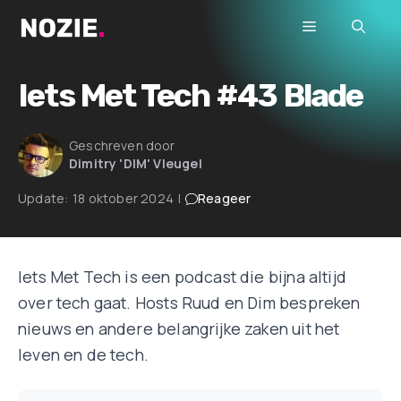
Ga
Menu
naar
de
inhoud
Iets Met Tech #43 Blade
Geschreven door
Dimitry 'DIM' Vleugel
Update:
18 oktober 2024
|
Reageer
Iets Met Tech is een podcast die bijna altijd
over tech gaat. Hosts Ruud en Dim bespreken
nieuws en andere belangrijke zaken uit het
leven en de tech.