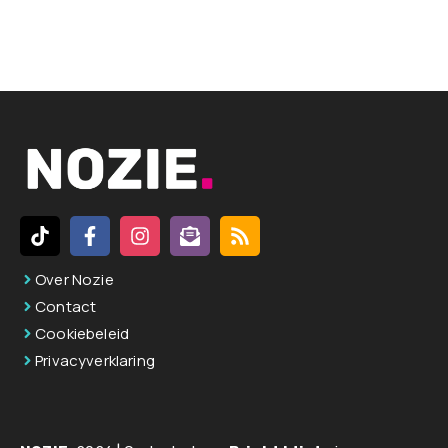
A
l
t
e
r
n
a
t
i
v
Over Nozie
e
Contact
:
Cookiebeleid
Privacyverklaring