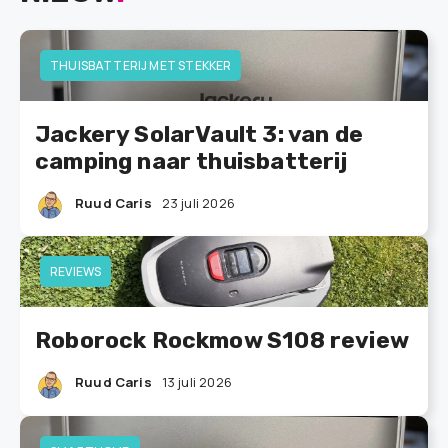
THUISBATTERIJ MET STEKKER
Jackery SolarVault 3: van de
camping naar thuisbatterij
Ruud Caris
23 juli 2026
REVIEWS
Roborock Rockmow S108 review
Ruud Caris
13 juli 2026