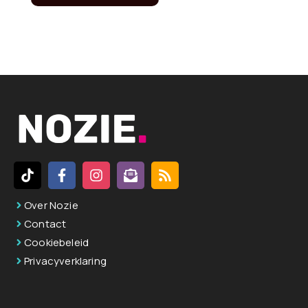
A
l
t
e
r
n
a
t
i
v
Over Nozie
e
Contact
:
Cookiebeleid
Privacyverklaring