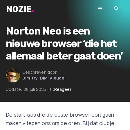
Ga
Menu
naar
de
inhoud
Norton Neo is een
nieuwe browser ‘die het
allemaal beter gaat doen’
Geschreven door
Dimitry 'DIM' Vleugel
Update:
28 juli 2025
|
Reageer
De start-ups die de beste browser ooit gaan
maken vliegen ons om de oren. Bij dat clubje