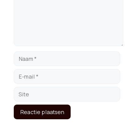
Naam
E-
mail
Site
A
l