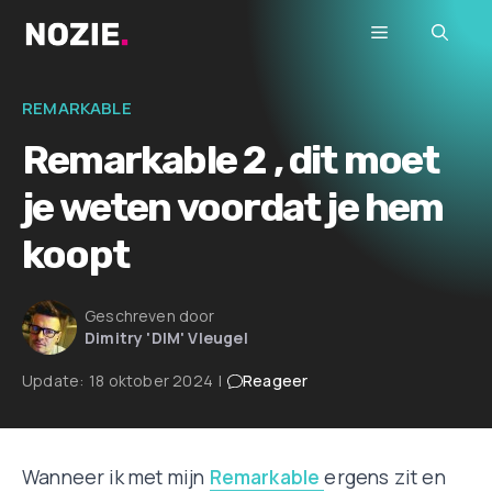
Ga
Menu
naar
de
inhoud
REMARKABLE
Remarkable 2 , dit moet
je weten voordat je hem
koopt
Geschreven door
Dimitry 'DIM' Vleugel
Update:
18 oktober 2024
|
Reageer
Wanneer ik met mijn
Remarkable
ergens zit en