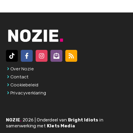
t
e
r
n
a
t
i
v
Over Nozie
e
Contact
:
Cookiebeleid
Privacyverklaring
NOZIE
.
2026 | Onderdeel van
Bright Idiots
in
samenwerking met
Klets Media