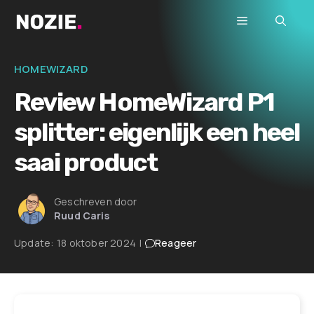
Ga
Menu
naar
de
inhoud
HOMEWIZARD
Review HomeWizard P1
splitter: eigenlijk een heel
saai product
Geschreven door
Ruud Caris
Update:
18 oktober 2024
|
Reageer