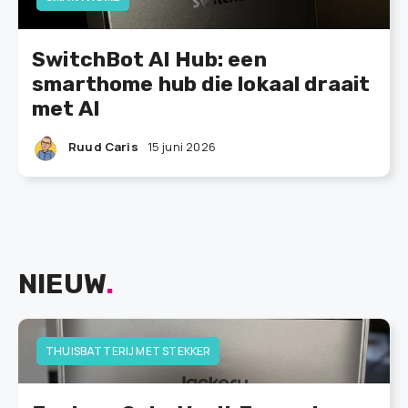
SwitchBot AI Hub: een
smarthome hub die lokaal draait
met AI
Ruud Caris
15 juni 2026
NIEUW
.
THUISBATTERIJ MET STEKKER