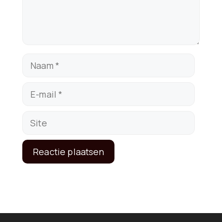
Naam
E-
mail
Site
A
l
t
e