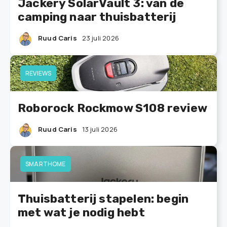
Jackery SolarVault 3: van de
camping naar thuisbatterij
Ruud Caris
23 juli 2026
REVIEWS
Roborock Rockmow S108 review
Ruud Caris
13 juli 2026
SMARTHOME
Thuisbatterij stapelen: begin
met wat je nodig hebt