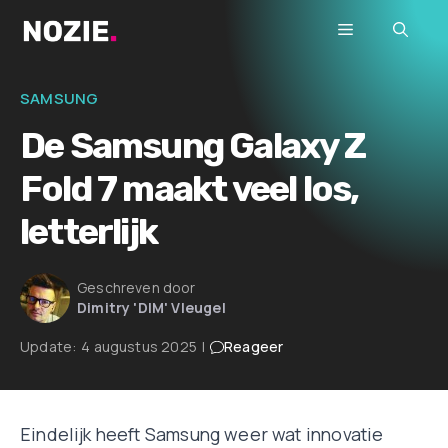
Ga
Menu
naar
de
inhoud
SAMSUNG
De Samsung Galaxy Z
Fold 7 maakt veel los,
letterlijk
Geschreven door
Dimitry 'DIM' Vleugel
Update:
4 augustus 2025
|
Reageer
Eindelijk heeft Samsung weer wat innovatie