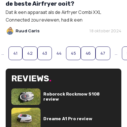
de beste Airfryer ooit?
Dat ik een apparaat als de Airfryer Combi XXL
Connected zou reviewen, had ik een
Ruud Caris
18 oktober 2024
…
41
42
43
44
45
46
47
…
REVIEWS
.
Roborock Rockmow S108
review
Dreame A1 Pro review