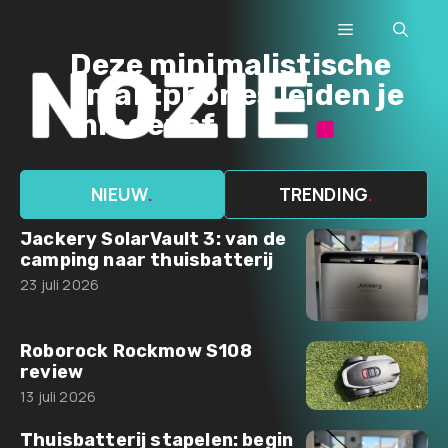
Ga
Menu
naar
Deze minimalistische
de
smartphones leiden je
inhoud
minder af
NIEUW
.
TRENDING
.
Jackery SolarVault 3: van de
camping naar thuisbatterij
23 juli 2026
Roborock Rockmow S108
review
13 juli 2026
Thuisbatterij stapelen: begin