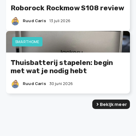
Roborock Rockmow S108 review
Ruud Caris
13 juli 2026
SMARTHOME
Thuisbatterij stapelen: begin
met wat je nodig hebt
Ruud Caris
30 juni 2026
Bekijk meer