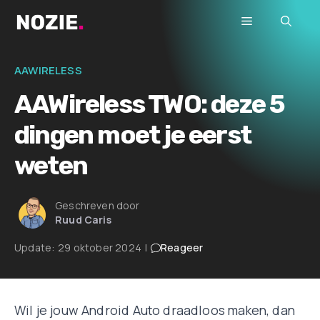
Ga
Menu
naar
de
inhoud
AAWIRELESS
AAWireless TWO: deze 5
dingen moet je eerst
weten
Geschreven door
Ruud Caris
Update:
29 oktober 2024
|
Reageer
Wil je jouw Android Auto draadloos maken, dan