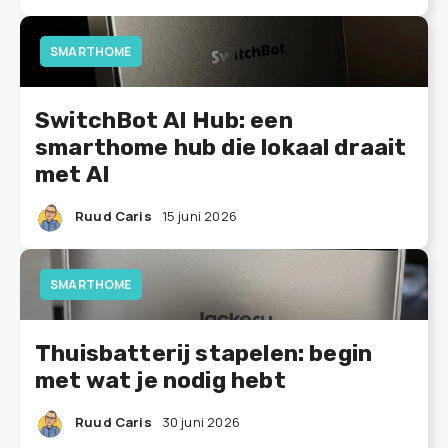
SMARTHOME
SwitchBot AI Hub: een
smarthome hub die lokaal draait
met AI
Ruud Caris
15 juni 2026
SMARTHOME
Thuisbatterij stapelen: begin
met wat je nodig hebt
Ruud Caris
30 juni 2026