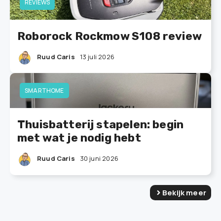
REVIEWS
Roborock Rockmow S108 review
Ruud Caris
13 juli 2026
SMARTHOME
Thuisbatterij stapelen: begin
met wat je nodig hebt
Ruud Caris
30 juni 2026
Bekijk meer