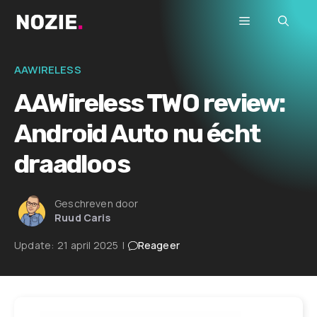
Ga
Menu
naar
de
inhoud
AAWIRELESS
AAWireless TWO review:
Android Auto nu écht
draadloos
Geschreven door
Ruud Caris
Update:
21 april 2025
|
Reageer