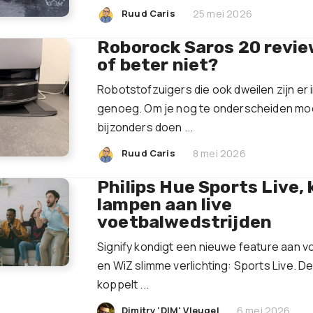
|
Ruud Caris
25 mei 2026
Roborock Saros 20 revie
of beter niet?
Robotstofzuigers die ook dweilen zijn er 
genoeg. Om je nog te onderscheiden moet
bijzonders doen ...
|
Ruud Caris
8 mei 2026
Philips Hue Sports Live, 
lampen aan live
voetbalwedstrijden
Signify kondigt een nieuwe feature aan vo
en WiZ slimme verlichting: Sports Live. D
koppelt ...
|
Dimitry 'DIM' Vleugel
6 mei 2026