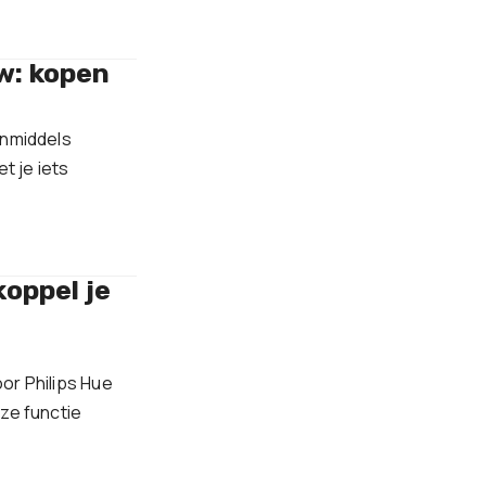
w: kopen
inmiddels
 je iets
koppel je
or Philips Hue
eze functie