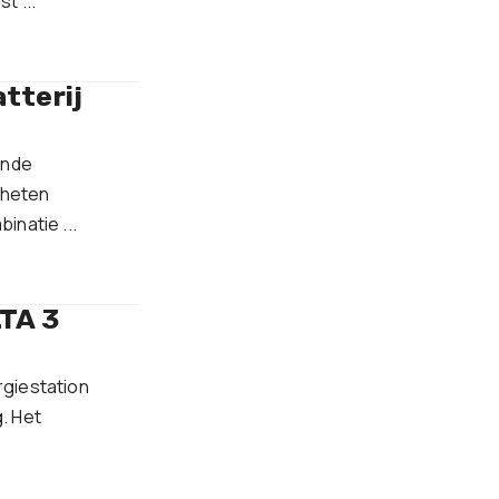
t ...
tterij
ende
e heten
inatie ...
TA 3
rgiestation
. Het