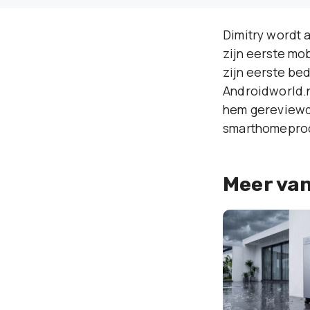
Dimitry wordt a
zijn eerste mob
zijn eerste bed
Androidworld.n
hem gereviewd 
smarthomeprod
Meer van