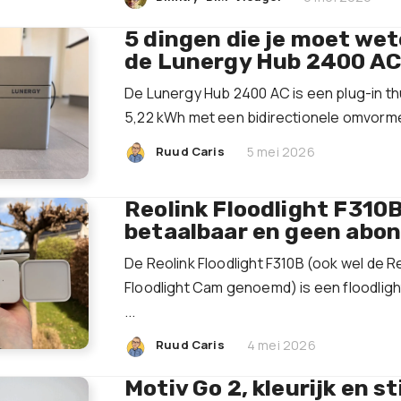
5 dingen die je moet we
de Lunergy Hub 2400 AC
De Lunergy Hub 2400 AC is een plug-in thu
5,22 kWh met een bidirectionele omvormer
|
Ruud Caris
5 mei 2026
Reolink Floodlight F310B
betaalbaar en geen ab
De Reolink Floodlight F310B (ook wel de Re
Floodlight Cam genoemd) is een floodlig
...
|
Ruud Caris
4 mei 2026
Motiv Go 2, kleurijk en sti