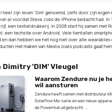
l heel zijn leven 'Dim' genoemd, zelfs door zijn eige
iel al voordat Steve Jobs de iPhone bedacht had. In 19
rijf, een textieldrukkerij. In 2008 start hij samen met 
l, een techsite over Android. Vele tientallen smartph
en dan hebben we het nog niet over alle wearables
ucten.Het maken van Media zoals podcasts gaat hem 
 Dimitry 'DIM' Vleugel
Waarom Zendure nu je he
wil aansturen
Zendure heeft samen met distributeur M
SolarFlow Mix-serie en een nieuw appar
de PowerHub uitgebracht. ...