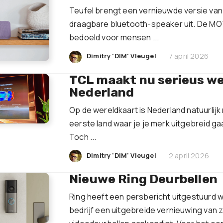
Teufel brengt een vernieuwde versie van 
draagbare bluetooth-speaker uit. De MOT
bedoeld voor mensen ...
|
Dimitry 'DIM' Vleugel
7 april 2026
TCL maakt nu serieus we
Nederland
Op de wereldkaart is Nederland natuurlijk 
eerste land waar je je merk uitgebreid g
Toch ...
|
Dimitry 'DIM' Vleugel
2 april 2026
Nieuwe Ring Deurbellen
Ring heeft een persbericht uitgestuurd w
bedrijf een uitgebreide vernieuwing van z