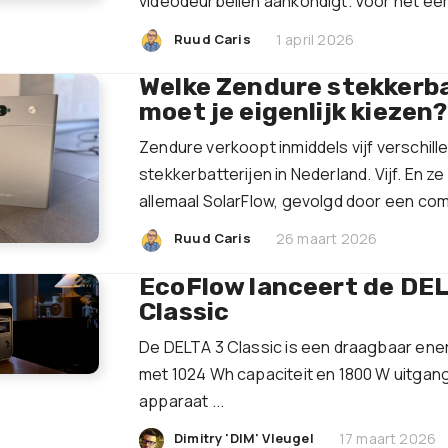
videodeurbellen aankondigt. Voor het eers
|
Ruud Caris
1 april 2026
Welke Zendure stekkerba
moet je eigenlijk kiezen?
Zendure verkoopt inmiddels vijf verschill
stekkerbatterijen in Nederland. Vijf. En z
allemaal SolarFlow, gevolgd door een comb
|
Ruud Caris
26 maart 2026
EcoFlow lanceert de DEL
Classic
De DELTA 3 Classic is een draagbaar ene
met 1024 Wh capaciteit en 1800 W uitgang
apparaat ...
|
Dimitry 'DIM' Vleugel
17 maart 2026