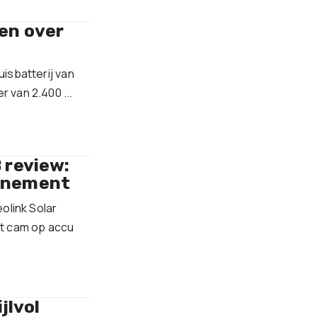
ten over
isbatterij van
 van 2.400 ...
 review:
onnement
olink Solar
ht cam op accu
jlvol