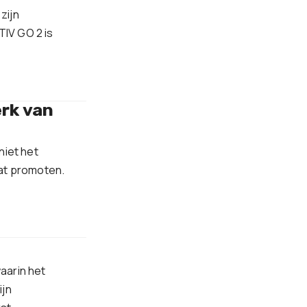
zijn
IV GO 2 is
rk van
niet het
aat promoten.
aarin het
ijn