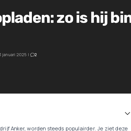
pladen: zo is hij b
3 januari 2025
|
2
drijf Anker, worden steeds populairder. Je ziet deze