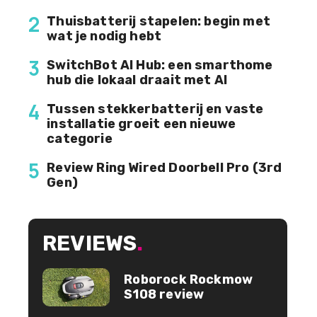
2
Thuisbatterij stapelen: begin met
wat je nodig hebt
3
SwitchBot AI Hub: een smarthome
hub die lokaal draait met AI
4
Tussen stekkerbatterij en vaste
installatie groeit een nieuwe
categorie
5
Review Ring Wired Doorbell Pro (3rd
Gen)
REVIEWS
.
Roborock Rockmow
S108 review