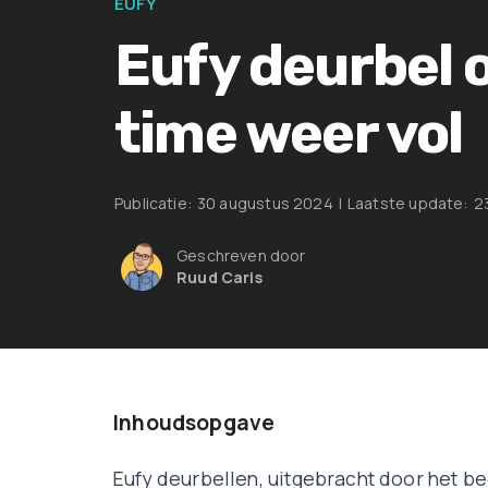
EUFY
Eufy deurbel o
time weer vol
Publicatie:
30 augustus 2024
|
Laatste update:
2
Geschreven door
Ruud Caris
Inhoudsopgave
Eufy deurbellen, uitgebracht door het be