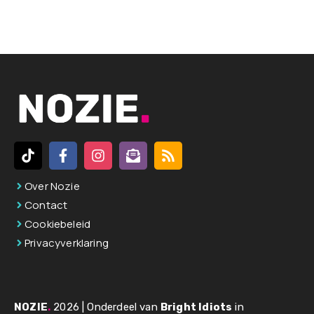
l
t
e
r
n
a
t
i
v
Over Nozie
e
Contact
:
Cookiebeleid
Privacyverklaring
NOZIE
.
2026 | Onderdeel van
Bright Idiots
in