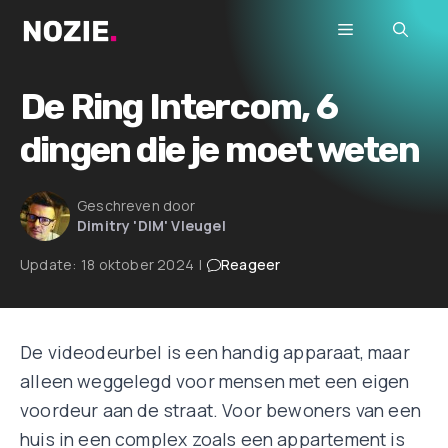
Ga
Menu
naar
de
inhoud
De Ring Intercom, 6
dingen die je moet weten
Geschreven door
Dimitry 'DIM' Vleugel
Update:
18 oktober 2024
|
Reageer
De videodeurbel is een handig apparaat, maar
alleen weggelegd voor mensen met een eigen
voordeur aan de straat. Voor bewoners van een
huis in een complex zoals een appartement is