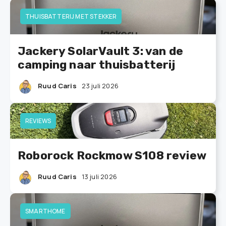
THUISBATTERIJ MET STEKKER
Jackery SolarVault 3: van de
camping naar thuisbatterij
Ruud Caris
23 juli 2026
REVIEWS
Roborock Rockmow S108 review
Ruud Caris
13 juli 2026
SMARTHOME