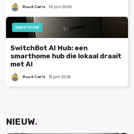
Ruud Caris
30 juni 2026
SMARTHOME
SwitchBot AI Hub: een
smarthome hub die lokaal draait
met AI
Ruud Caris
15 juni 2026
NIEUW
.