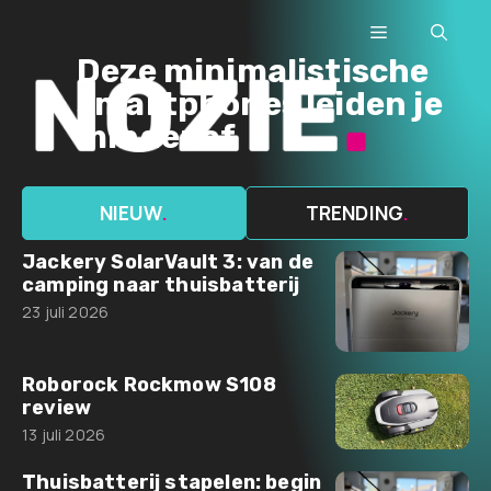
Ga
Menu
naar
Deze minimalistische
de
smartphones leiden je
inhoud
minder af
NIEUW
.
TRENDING
.
Jackery SolarVault 3: van de
camping naar thuisbatterij
23 juli 2026
Roborock Rockmow S108
review
13 juli 2026
Thuisbatterij stapelen: begin