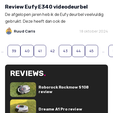
Review Eufy E340 videodeurbel
De afgelopen jaren heb ik de Eufy deurbel veelvuldig
gebruikt. Deze heeft dan ook de
Ruud Caris
18 oktober 2024
…
39
40
41
42
43
44
45
…
REVIEWS
.
Roborock Rockmow S108
review
Dreame A1 Pro review